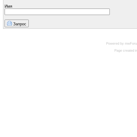
Имя
Запрос
Powered by mwForum 
Page created in