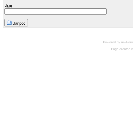
Имя
Запрос
Powered by mwForum 
Page created in