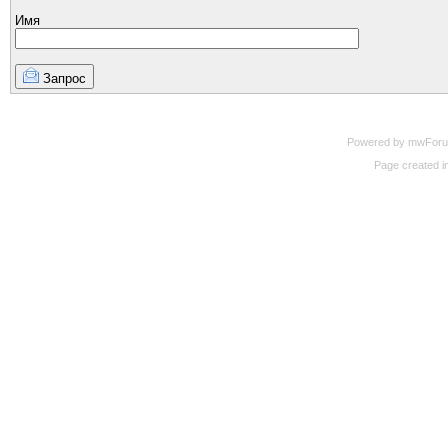
Имя
Запрос
Powered by mwForum 
Page created in