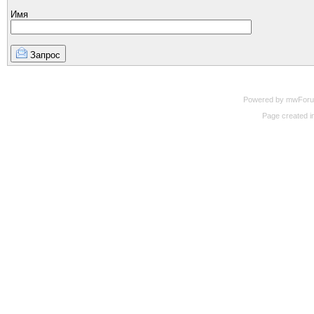
Имя
Запрос
Powered by mwForum 
Page created in