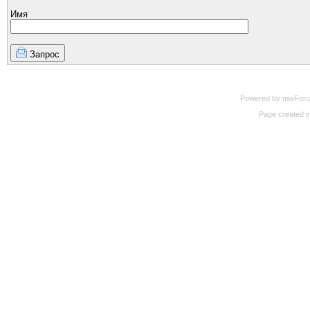
Имя
Запрос
Powered by mwForum 
Page created in