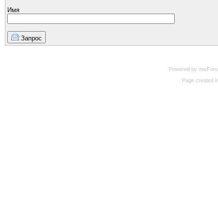
Имя
Запрос
Powered by mwForum 
Page created in