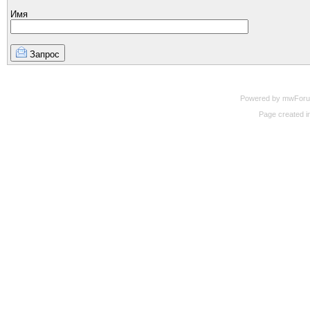
Имя
Запрос
Powered by mwForum 
Page created in