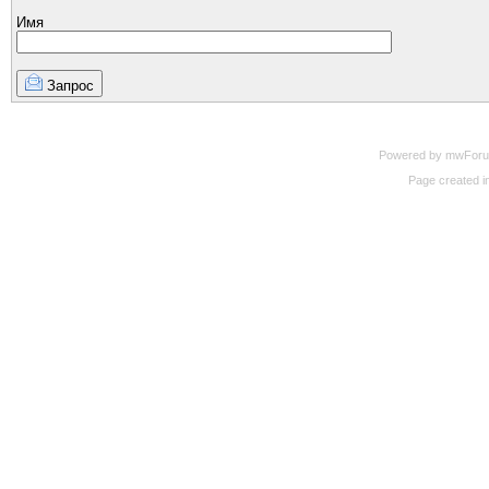
Имя
Запрос
Powered by mwForum 
Page created in