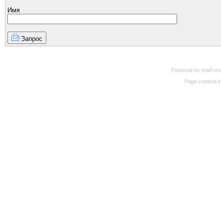
Имя
Запрос
Powered by mwForum 
Page created in