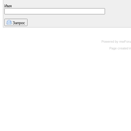
Имя
Запрос
Powered by mwForum 
Page created in