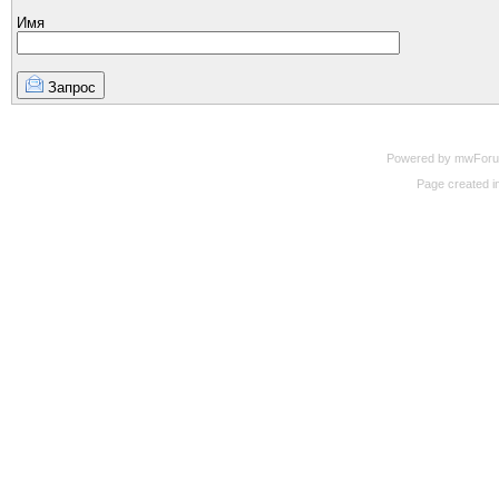
Имя
Запрос
Powered by mwForum 
Page created in