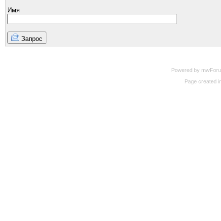
Имя
Запрос
Powered by mwForum 
Page created in