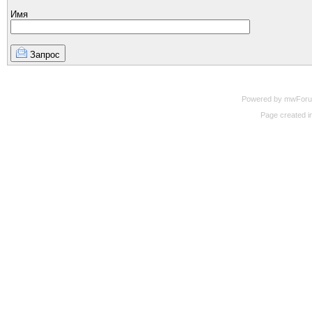
Имя
Запрос
Powered by mwForum 
Page created in