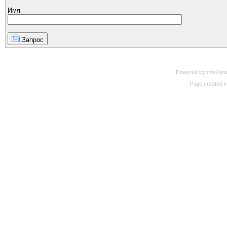
Имя
Запрос
Powered by mwForum 
Page created in