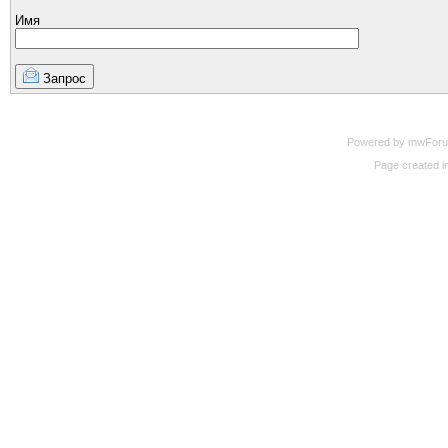
Имя
Запрос
Powered by mwForum 
Page created in