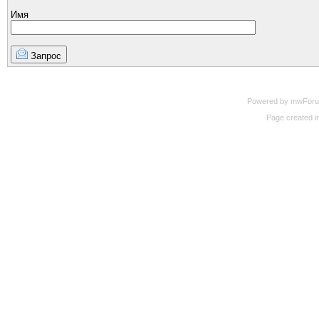
Имя
Запрос
Powered by mwForum 
Page created in