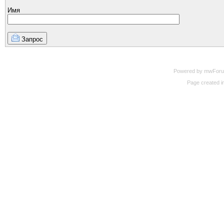
Имя
Запрос
Powered by mwForum 
Page created in