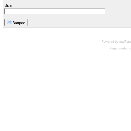
Имя
Запрос
Powered by mwForum 
Page created in