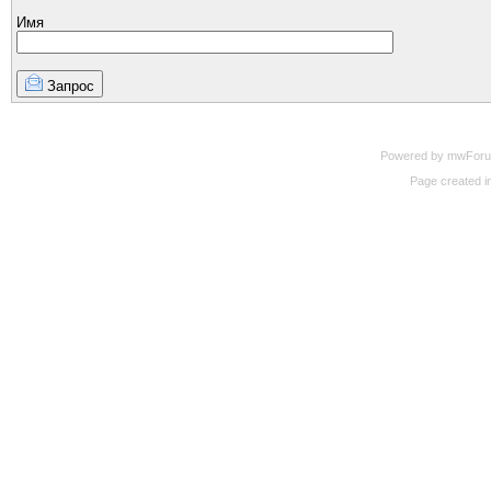
Имя
Запрос
Powered by mwForum 
Page created in