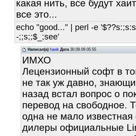
какая нить, все будут хаи
все это...
echo "good..." | perl -e '$??s:;s:s;
-;;s;;$_;see'
Написал(а)
hawk
Дата
30.09.09 05:55
ИМХО
Лецензионный софт в то
не так уж давно, знающи
назад встал вопрос о по
перевод на свободное. 
одна не мало известная
дилеры официальные Lin