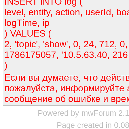
INSERT INTO log (
level, entity, action, userId, bo
logTime, ip
) VALUES (
2, 'topic', 'show', 0, 24, 712, 0,
1786175057, '10.5.63.40, 216
)
Если вы думаете, что дейст
пожалуйста, информируйте 
сообщение об ошибке и вре
Powered by mwForum 2.12
Page created in 0.08