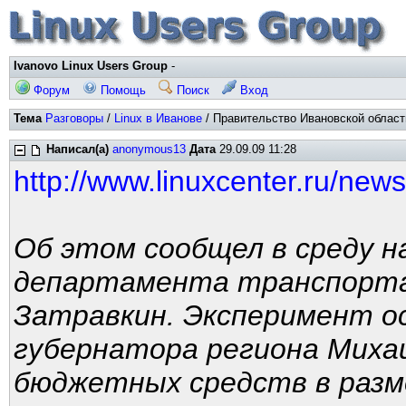
Ivanovo Linux Users Group
-
Форум
Помощь
Поиск
Вход
Тема
Разговоры
/
Linux в Иванове
/ Правительство Ивановской области
Написал(а)
anonymous13
Дата
29.09.09 11:28
http://www.linuxcenter.ru/new
Об этом сообщел в среду н
департамента транспорта
Затравкин. Эксперимент о
губернатора региона Михаи
бюджетных средств в разме