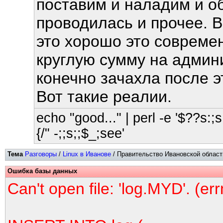
поставим и наладим и о
проводилась и прочее. В
это хорошо это современ
круглую сумму на админ
конечно зачахла после э
Вот такие реалии.
echo "good..." | perl -e '$??s:;s:
{/" -;;s;;$_;see'
Тема
Разговоры
/
Linux в Иванове
/ Правительство Ивановской области
Ошибка базы данных
Can't open file: 'log.MYD'. (er