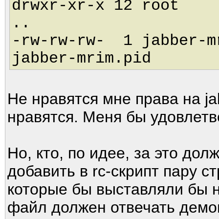
drwxr-xr-x 12 root
..
-rw-rw-rw- 1 jabber-
jabber-mrim.pid
Не нравятся мне права на ja
нравятся. Меня бы удовлетв
Но, кто, по идее, за это дол
добавить в rc-скрипт пару ст
которые бы выставляли бы н
файл должен отвечать демо