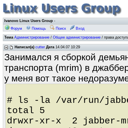
Ivanovo Linux Users Group
-
Форум
Помощь
Поиск
Вход
Тема
Администрирование
/
Общее администрирование
/ права доступа
Написал(а)
cutter
Дата
14.04.07 10:29
Занимался я сборкой демьян-
транспорта (mrim) в джаббе
у меня вот такое недоразум
# ls -la /var/run/jabb
total 5
drwxr-xr-x 2 jabber-m