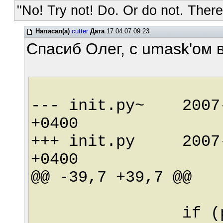
"No! Try not! Do. Or do not. There 
Написал(а)
cutter
Дата
17.04.07 09:23
Спасиб Олег, с umask'ом в
--- init.py~ 2007-
+0400
+++ init.py 2007-0
+0400
@@ -39,7 +39,7 @@
sys.ex
if (pid =