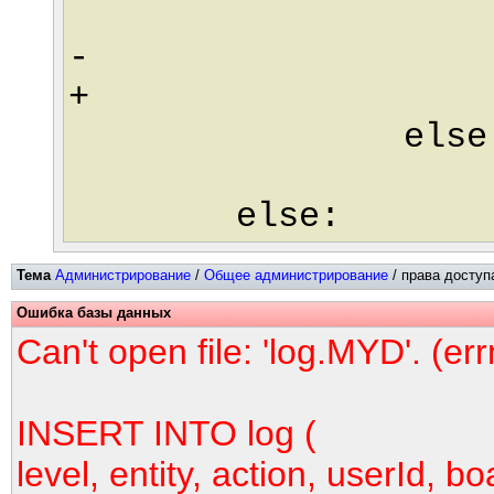
#os.chd
- os.um
+ os.uma
else
os._ex
else:
Тема
Администрирование
/
Общее администрирование
/ права доступа
Ошибка базы данных
Can't open file: 'log.MYD'. (er
INSERT INTO log (
level, entity, action, userId, bo