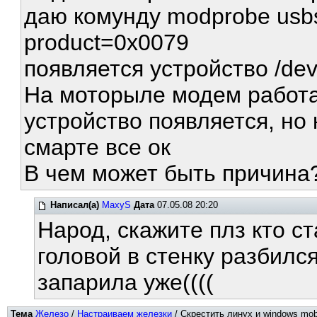
даю комунду modprobe usbs
product=0x0079
появляется устройство /dev
На моторыле модем работал
устройство появляется, но
смарте все ок
В чем может быть причина
Написал(а)
MaxyS
Дата
07.05.08 20:20
Народ, скажите плз кто с
головой в стенку разбился
запарила уже((((
Тема
Железо
/
Настраиваем железки
/ Скрестить линух и windows mobi