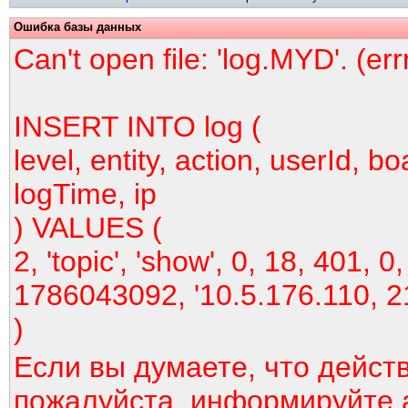
Ошибка базы данных
Can't open file: 'log.MYD'. (er
INSERT INTO log (
level, entity, action, userId, bo
logTime, ip
) VALUES (
2, 'topic', 'show', 0, 18, 401, 0,
1786043092, '10.5.176.110, 2
)
Если вы думаете, что дейст
пожалуйста, информируйте 