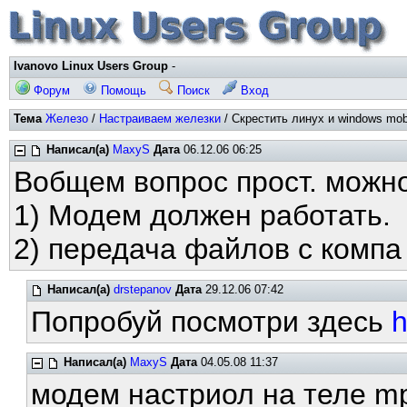
Ivanovo Linux Users Group
-
Форум
Помощь
Поиск
Вход
Тема
Железо
/
Настраиваем железки
/ Скрестить линух и windows mobi
Написал(а)
MaxyS
Дата
06.12.06 06:25
Вобщем вопрос прост. можно
1) Модем должен работать.
2) передача файлов с компа
Написал(а)
drstepanov
Дата
29.12.06 07:42
Попробуй посмотри здесь
h
Написал(а)
MaxyS
Дата
04.05.08 11:37
модем настриол на теле m