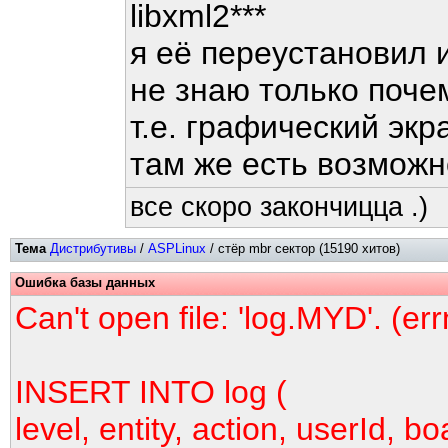
libxml2***
я её переустановил 
не знаю только поче
т.е. графический экр
там же есть возмож
все скоро закончицца .)
Тема
Дистрибутивы
/
ASPLinux
/ стёр mbr сектор (15190 хитов)
Ошибка базы данных
Can't open file: 'log.MYD'. (er
INSERT INTO log (
level, entity, action, userId, bo