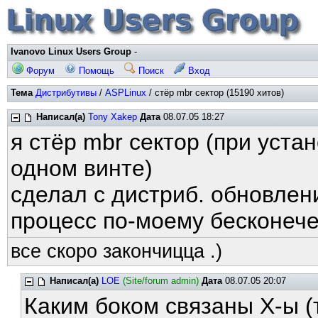
Ivanovo Linux Users Group
-
Форум
Помощь
Поиск
Вход
Тема
Дистрибутивы
/
ASPLinux
/ стёр mbr сектор (15190 хитов)
Написал(а)
Tony Xakep
Дата
08.07.05 18:27
я стёр mbr сектор (при устано
одном винте)
сделал с дистриб. обновлени
процесс по-моему бесконечен
все скоро закончицца .)
Написал(а)
LOE
(Site/forum admin)
Дата
08.07.05 20:07
Каким боком связаны Х-ы (