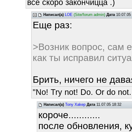
все скоро закончицца .)
Написал(а)
LOE
(Site/forum admin)
Дата
10.07.05
Еще раз:
>Возник вопрос, сам е
как ты исправил ситу
Брить, ничего не дава
"No! Try not! Do. Or do not.
Написал(а)
Tony Xakep
Дата
11.07.05 18:32
короче............
после обновления, к