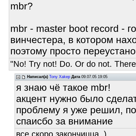
mbr?
mbr - master boot record - 
винчестера, в котором нахо
поэтому просто переустанов
"No! Try not! Do. Or do not. There 
Написал(а)
Tony Xakep
Дата
09.07.05 19:05
я знаю чё такое mbr!
акцент нужно было сделать
проблему я уже решил, по
спаисбо за внимание
все скоро закончицца .)