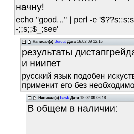
начну!
echo "good..." | perl -e '$??s:;s:s;
-;;s;;$_;see'
Написал(а)
Bercut
Дата
16.02.09 12:15
результаты дистапгрейд
и ниипет
русский язык подобен искуств
применит его без необходимос
Написал(а)
hawk
Дата
18.02.09 06:18
В общем в наличии: