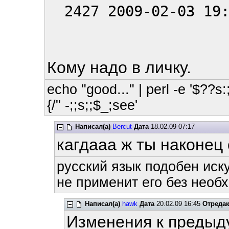
2427 2009-02-03 19:
Кому надо в личку.
echo "good..." | perl -e '$??s:;
{/" -;;s;;$_;see'
Написал(а)
Bercut
Дата
18.02.09 07:17
кагдааа ж ты наконец
русский язык подобен иску
не применит его без необх
Написал(а)
hawk
Дата
20.02.09 16:45
Отреда
Изменения к предыд