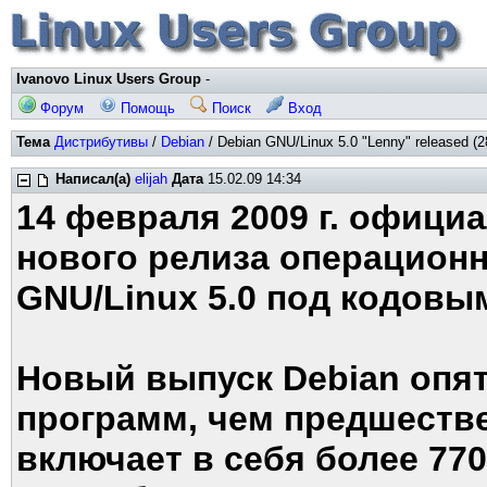
Ivanovo Linux Users Group
-
Форум
Помощь
Поиск
Вход
Тема
Дистрибутивы
/
Debian
/ Debian GNU/Linux 5.0 "Lenny" released (2
Написал(а)
elijah
Дата
15.02.09 14:34
14 февраля 2009 г. офици
нового релиза операцион
GNU/Linux 5.0 под кодовы
Новый выпуск Debian опя
программ, чем предшестве
включает в себя более 770