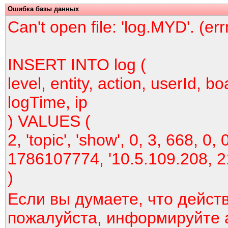
Ошибка базы данных
Can't open file: 'log.MYD'. (er
INSERT INTO log (
level, entity, action, userId, bo
logTime, ip
) VALUES (
2, 'topic', 'show', 0, 3, 668, 0, 
1786107774, '10.5.109.208, 2
)
Если вы думаете, что дейст
пожалуйста, информируйте 