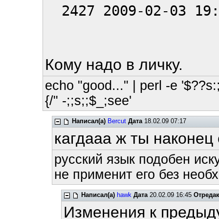
2427 2009-02-03 19:
Кому надо в личку.
echo "good..." | perl -e '$??s:;
{/" -;;s;;$_;see'
Написал(а)
Bercut
Дата
18.02.09 07:17
кагдааа ж ты наконец
русский язык подобен иску
не применит его без необх
Написал(а)
hawk
Дата
20.02.09 16:45
Отреда
Изменения к предыд