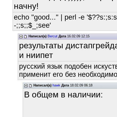
начну!
echo "good..." | perl -e '$??s:;s:s;
-;;s;;$_;see'
Написал(а)
Bercut
Дата
16.02.09 12:15
результаты дистапгрейд
и ниипет
русский язык подобен искуств
применит его без необходимос
Написал(а)
hawk
Дата
18.02.09 06:18
В общем в наличии: