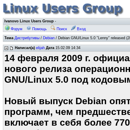
Ivanovo Linux Users Group
-
Форум
Помощь
Поиск
Вход
Тема
Дистрибутивы
/
Debian
/ Debian GNU/Linux 5.0 "Lenny" released (2
Написал(а)
elijah
Дата
15.02.09 14:34
14 февраля 2009 г. офици
нового релиза операцион
GNU/Linux 5.0 под кодовы
Новый выпуск Debian опя
программ, чем предшестве
включает в себя более 770