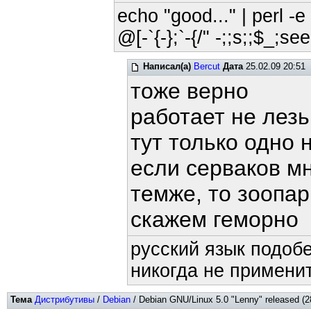
echo "good..." | perl -e 
@[-`{-};`-{/" -;;s;;$_;see
Написал(а)
Bercut
Дата
25.02.09 20:51
тоже верно
работает не лезь.
тут только одно н
если серваков м
темже, то зоопа
скажем геморно
русский язык подобе
никогда не применит
Тема
Дистрибутивы
/
Debian
/ Debian GNU/Linux 5.0 "Lenny" released (2