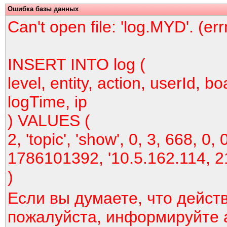
Ошибка базы данных
Can't open file: 'log.MYD'. (er
INSERT INTO log (
level, entity, action, userId, bo
logTime, ip
) VALUES (
2, 'topic', 'show', 0, 3, 668, 0, 
1786101392, '10.5.162.114, 2
)
Если вы думаете, что дейст
пожалуйста, информируйте 