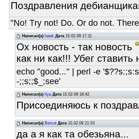
Поздравления дебианщикам
"No! Try not! Do. Or do not. There 
Написал(а)
hawk
Дата
15.02.09 17:11
Ох новость - так новость
как ни как!!! Убег ставить 
echo "good..." | perl -e '$??s:;s:s;
-;;s;;$_;see'
Написал(а)
Ilya
Дата
15.02.09 18:42
Присоединяюсь к поздра
Написал(а)
Bercut
Дата
15.02.09 21:53
да а я как та обезьяна...