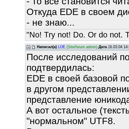
- то все становится чи
Откуда EDE в своем ди
- не знаю...
"No! Try not! Do. Or do not. T
Написал(а)
LOE
(Site/forum admin)
Дата
16.03.04 14:
После исследований по
подтвердилась:
EDE в своей базовой п
в другом представлени
представление юникода
А вот остальное (тексты
"нормальном" UTF8.