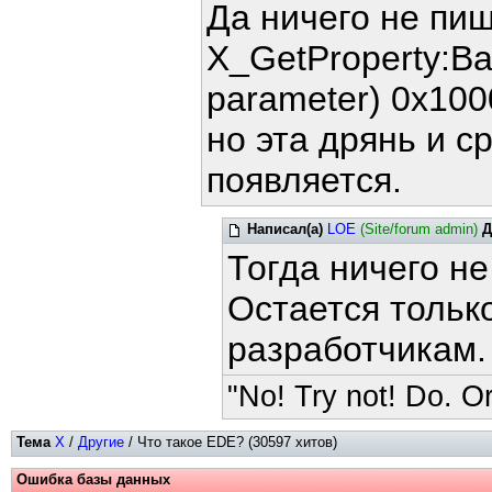
Да ничего не пиш
X_GetProperty:Ba
parameter) 0x10
но эта дрянь и с
появляется.
Написал(а)
LOE
(Site/forum admin)
Д
Тогда ничего не
Остается только
разработчикам.
"No! Try not! Do. Or
Тема
X
/
Другие
/ Что такое EDE? (30597 хитов)
Ошибка базы данных