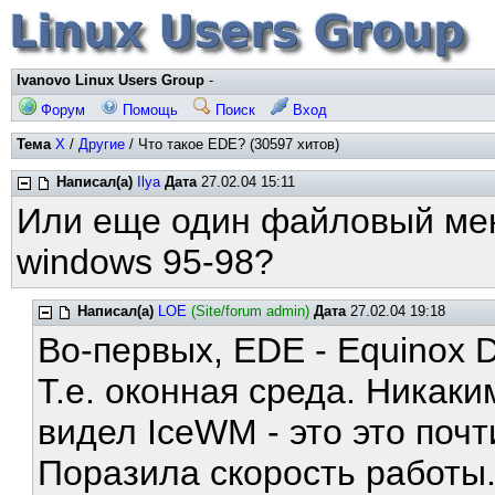
Ivanovo Linux Users Group
-
Форум
Помощь
Поиск
Вход
Тема
X
/
Другие
/ Что такое EDE? (30597 хитов)
Написал(а)
Ilya
Дата
27.02.04 15:11
Или еще один файловый ме
windows 95-98?
Написал(а)
LOE
(Site/forum admin)
Дата
27.02.04 19:18
Во-первых, EDE - Equinox 
Т.е. оконная среда. Никаки
видел IceWM - это это почт
Поразила скорость работы