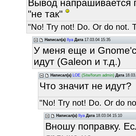
Вывод напрашивается 
"не так"
"No! Try not! Do. Or do not. T
Написал(а)
Ilya
Дата
17.03.04 15:35
У меня еще и Gnome'с
идут (Galeon и т.д.)
Написал(а)
LOE
(Site/forum admin)
Дата
18.03.
Что значит не идут?
"No! Try not! Do. Or do not
Написал(а)
Ilya
Дата
18.03.04 15:10
Вношу поправку. Ес