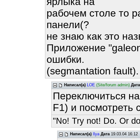
ярлыка на
рабочем столе то ра
панели(?
не знаю как это назв
Приложение "galeon
ошибки.
(segmantation fault).
Написал(а)
LOE
(Site/forum admin)
Дата
Переключиться на т
F1) и посмотреть
"No! Try not! Do. Or do
Написал(а)
Ilya
Дата
19.03.04 16:12