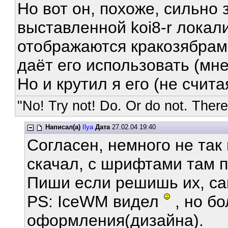
Но вот он, похоже, сильно 
выставленной koi8-r локал
отображаются кракозябрам
даёт его использовать (мн
Но и крутил я его (не счит
"No! Try not! Do. Or do not. There 
Написал(а)
Ilya
Дата
27.02.04 19:40
Согласен, немного не так
скачал, с шрифтами там 
Пиши если решишь их, сам
PS: IceWM видел
, но б
оформления(дизайна).