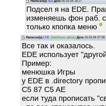
Написал(а)
Ilya
Дата
05.03.04 18:27
Подсел я на EDE. Пра
изменяешь фон раб. с
только кпопка меню
Написал(а)
LOE
(Site/forum admin)
Дата
16.03.04 07:08
Все так и оказалось.
EDE использует "другой
Пример:
менюшка Игры
у EDE в .directory проп
C5 87 C5 AE
если туда прописать "св