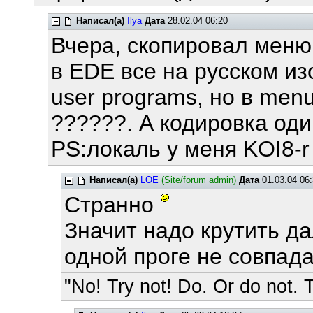
Написал(а)
Ilya
Дата
28.02.04 06:20
Вчера, скопировал меню
в EDE все на русском и
user programs, но в men
??????. А кодировка один
PS:локаль у меня KOI8-r
Написал(а)
LOE
(Site/forum admin)
Дата
01.03.04 06:
Странно
Значит надо крутить да
одной проге не совпада
"No! Try not! Do. Or do not. T