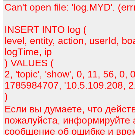
Can't open file: 'log.MYD'. (er
INSERT INTO log (
level, entity, action, userId, bo
logTime, ip
) VALUES (
2, 'topic', 'show', 0, 11, 56, 0, 0
1785984707, '10.5.109.208, 2
)
Если вы думаете, что дейст
пожалуйста, информируйте 
сообщение об ошибке и вре