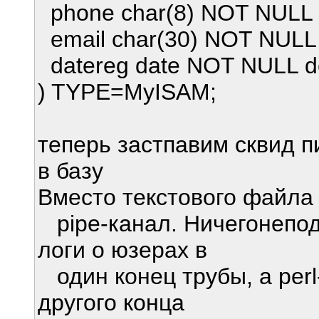
phone char(8) NOT NULL de
email char(30) NOT NULL de
datereg date NOT NULL def
) TYPE=MyISAM;
теперь застпавим сквид пи
в базу
Вместо текстового файла
pipe-канал. Ничегонепод
логи о юзерах в
один конец трубы, а perl-
другого конца