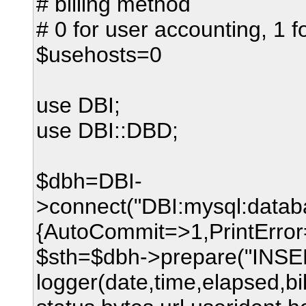
# billing method
# 0 for user accounting, 1 
$usehosts=0
use DBI;
use DBI::DBD;
$dbh=DBI-
>connect("DBI:mysql:datab
{AutoCommit=>1,PrintError=
$sth=$dbh->prepare("INS
logger(date,time,elapsed,bil