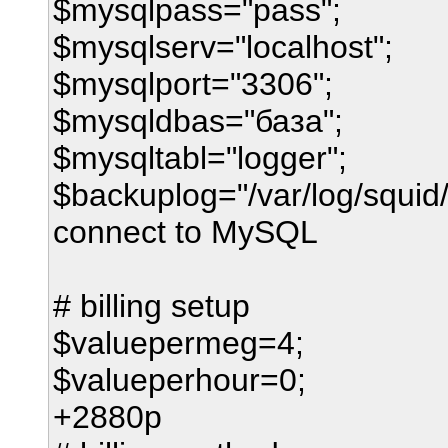
$mysqlpass="pass"; 
$mysqlserv="localhos
$mysqlport="3306"; 
$mysqldbas="база"; 
$mysqltabl="logger";
$backuplog="/var/log/squid/
connect to MySQL
# billing setup
$valuepermeg=4; # 
$valueperhour=0; # n
+2880p