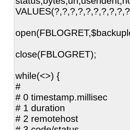
status,bytes,url,userident,ho
VALUES(?,?,?,?,?,?,?,?,?,?)
open(FBLOGRET,$backuplo
close(FBLOGRET);
while(<>) {
#
# 0 timestamp.millisec
# 1 duration
# 2 remotehost
# 3 code/status