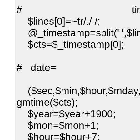
# timest
$lines[0]=~tr/./ /;
@_timestamp=split(' ',$lin
$cts=$_timestamp[0];
# date=
($sec,$min,$hour,$mday,$
gmtime($cts);
$year=$year+1900;
$mon=$mon+1;
$hour=$hour+7;