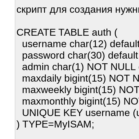
скрипт для создания нужны
CREATE TABLE auth (
username char(12) defaul
password char(30) defaul
admin char(1) NOT NULL de
maxdaily bigint(15) NOT NU
maxweekly bigint(15) NOT 
maxmonthly bigint(15) NOT
UNIQUE KEY username (
) TYPE=MyISAM;