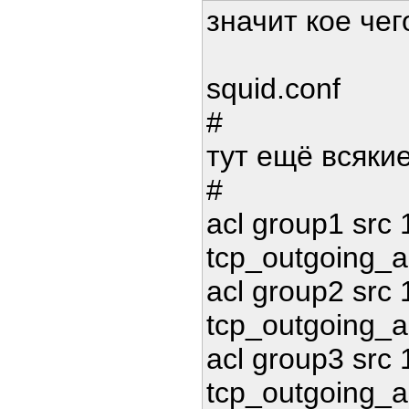
значит кое че
squid.conf
#
тут ещё всяки
#
acl group1 src 
tcp_outgoing_a
acl group2 src 
tcp_outgoing_a
acl group3 src 
tcp_outgoing_a