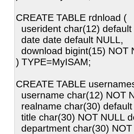
CREATE TABLE rdnload (
userident char(12) defaul
date date default NULL,
download bigint(15) NOT N
) TYPE=MyISAM;
CREATE TABLE usernames
username char(12) NOT NUL
realname char(30) default
title char(30) NOT NULL def
department char(30) NOT N