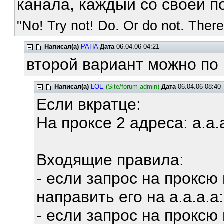
канала, каждый со своей п
"No! Try not! Do. Or do not. There 
Написал(а)
PAHA
Дата
06.04.06 04:21
второй вариант можно по
Написал(а)
LOE
(Site/forum admin)
Дата
06.04.06 08:40
Если вкратце:
На проксе 2 адреса: a.a.a
Входящие правила:
- если запрос на проксю 
направить его на a.a.a.a
- если запрос на проксю 