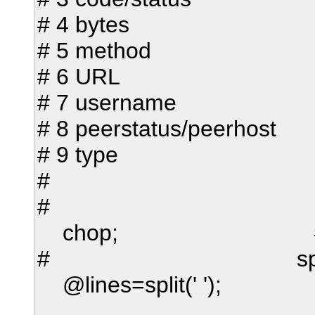
# 4 bytes
# 5 method
# 6 URL
# 7 username
# 8 peerstatus/peerhost
# 9 type
#
#
chop; # here we 
# splitting stri
@lines=split(' ');