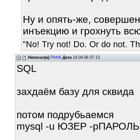
Ну и опять-же, совершен
инъекцию и грохнуть всю
"No! Try not! Do. Or do not. The
Написал(а)
PAHA
Дата
14.04.06 07:13
SQL
захдаём базу для сквида
потом подрубьаемся
mysql -u ЮЗЕР -pПАРОЛЬ