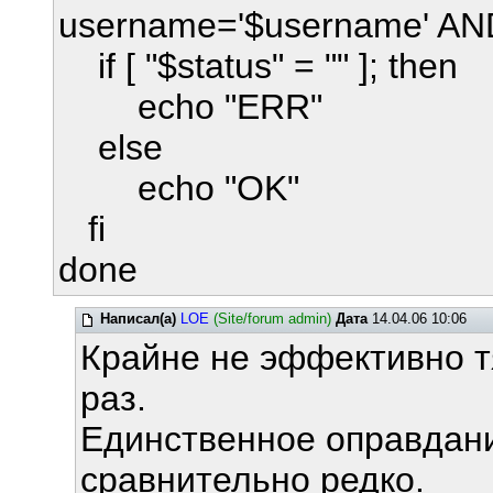
username='$username' AN
if [ "$status" = "" ]; then
echo "ERR"
else
echo "OK"
fi
done
Написал(а)
LOE
(Site/forum admin)
Дата
14.04.06 10:06
Крайне не эффективно т
раз.
Единственное оправдани
сравнительно редко.