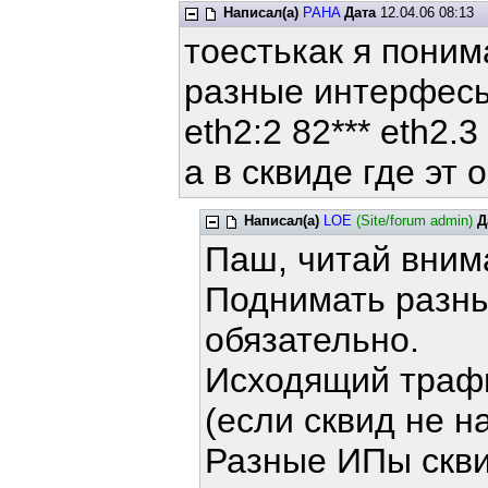
Написал(а)
PAHA
Дата
12.04.06 08:13
тоестькак я поним
разные интерфесы т
eth2:2 82*** eth2.3 
а в сквиде где эт 
Написал(а)
LOE
(Site/forum admin)
Д
Паш, читай вним
Поднимать разны
обязательно.
Исходящий траф
(если сквид не н
Разные ИПы скв