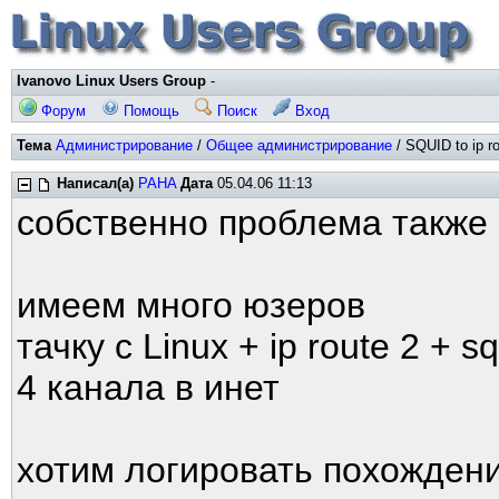
Ivanovo Linux Users Group
-
Форум
Помощь
Поиск
Вход
Тема
Администрирование
/
Общее администрирование
/ SQUID to ip r
Написал(а)
PAHA
Дата
05.04.06 11:13
собственно проблема также 
имеем много юзеров
тачку с Linux + ip route 2 + s
4 канала в инет
хотим логировать похожден