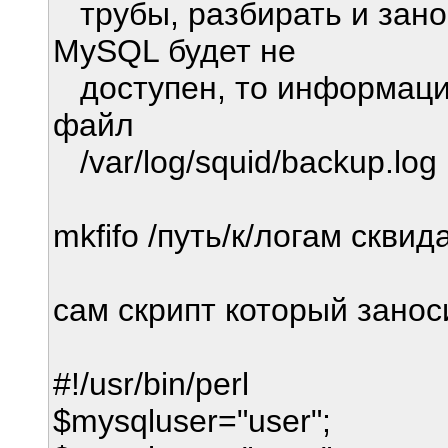
трубы, разбирать и зано
MySQL будет не
доступен, то информация
файл
/var/log/squid/backup.log
mkfifo /путь/к/логам сквид
сам скрипт который заноси
#!/usr/bin/perl
$mysqluser="user"; 