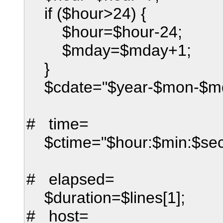
if ($hour>24) {
$hour=$hour-24;
$mday=$mday+1;
}
$cdate="$year-$mon-$md
# time=
$ctime="$hour:$min:$sec
# elapsed=
$duration=$lines[1];
# host=