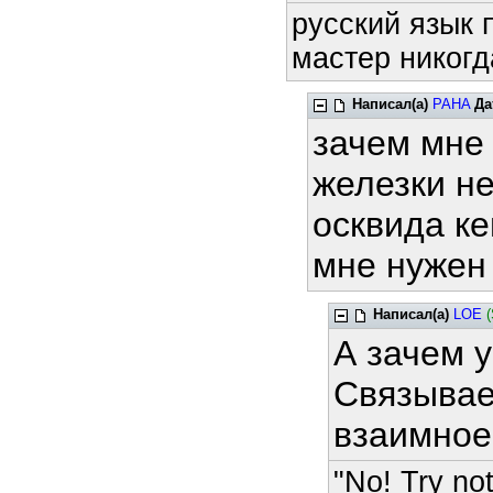
русский язык 
мастер никогд
Написал(а)
PAHA
Да
зачем мне 
железки н
осквида ке
мне нужен 
Написал(а)
LOE
(
А зачем у
Связывае
взаимное
"No! Try not