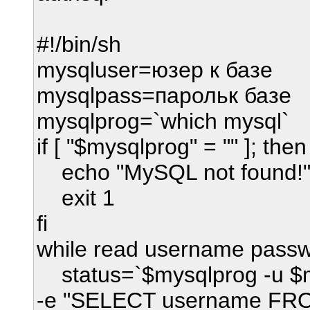
#!/bin/sh
mysqluser=юзер к базе
mysqlpass=парольк базе
mysqlprog=`which mysql`
if [ "$mysqlprog" = "" ]; then
echo "MySQL not found!
exit 1
fi
while read username passw
status=`$mysqlprog -u $m
-e "SELECT username F