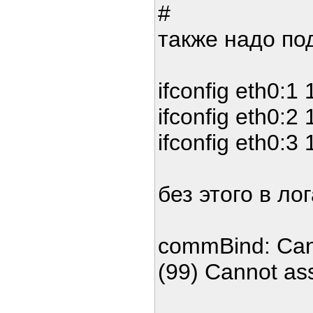
#
также надо по
ifconfig eth0:1
ifconfig eth0:2
ifconfig eth0:3
без этого в ло
commBind: Cann
(99) Cannot as