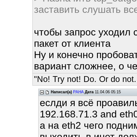
заставить слушать все
чтобы запрос уходил 
пакет от клиента
Ну и конечно пробоват
вариант сложнее, о ч
"No! Try not! Do. Or do not.
Написал(а)
PAHA
Дата
11.04.06 05:15
еслди я всё проавил
192.168.71.3 and eth
а на eth2 чего подни
выходить в инет дол