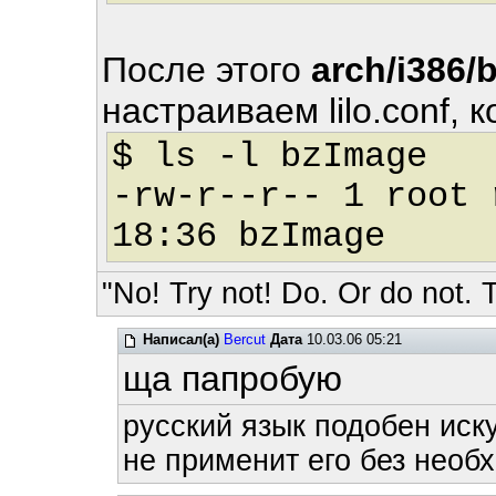
После этого
arch/i386/
настраиваем lilo.conf, 
$ ls -l bzImage
-rw-r--r-- 1 root 
18:36 bzImage
"No! Try not! Do. Or do not. T
Написал(а)
Bercut
Дата
10.03.06 05:21
ща папробую
русский язык подобен иску
не применит его без необх