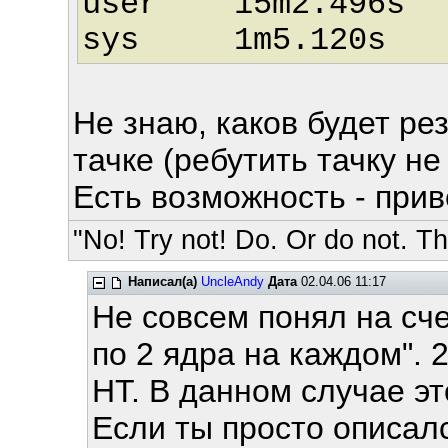
user 15m2.496s
sys 1m5.120s
Не знаю, каков будет ре
тачке (ребутить тачку не 
Есть возможность - прив
"No! Try not! Do. Or do not. The
Написал(а)
UncleAndy
Дата
02.04.06 11:17
Не совсем понял на сч
по 2 ядра на каждом". 2
HT. В данном случае эт
Если ты просто описалс