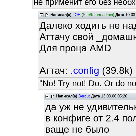
не применит его без необх
Написал(а)
LOE
(Site/forum admin)
Дата
10.03.
Далеко ходить не на
Аттачу свой _домашн
Для проца AMD
Аттач:
.config
(39.8k)
"No! Try not! Do. Or do not
Написал(а)
Bercut
Дата
13.03.06 05:26
да уж не удивитель
в конфиге от 2.4 п
ваще не было