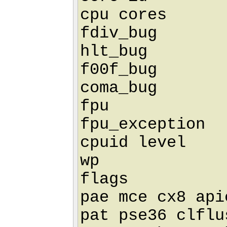
cpu cores 
fdiv_bug 
hlt_bug :
f00f_bug 
coma_bug 
fpu : 
fpu_exception
cpuid level 
wp : 
flags : fpu
pae mce cx8 api
pat pse36 clflu