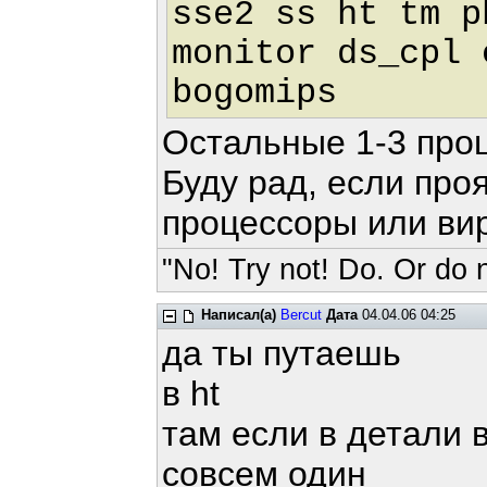
sse2 ss ht tm p
monitor ds_cpl 
bogomips :
Остальные 1-3 про
Буду рад, если про
процессоры или ви
"No! Try not! Do. Or do n
Написал(а)
Bercut
Дата
04.04.06 04:25
да ты путаешь
в ht
там если в детали 
совсем один