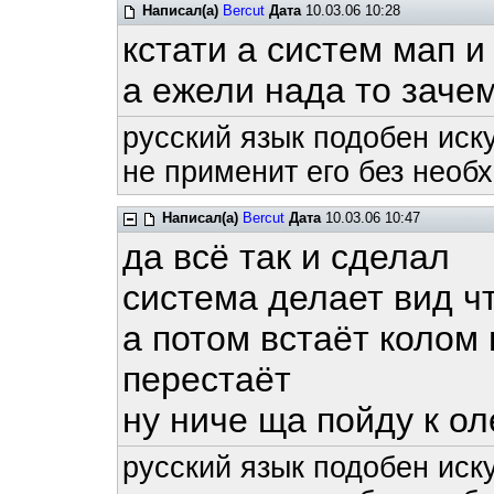
Написал(а)
Bercut
Дата
10.03.06 10:28
кстати а систем мап и
а ежели нада то заче
русский язык подобен иску
не применит его без необх
Написал(а)
Bercut
Дата
10.03.06 10:47
да всё так и сделал
система делает вид чт
а потом встаёт колом 
перестаёт
ну ниче ща пойду к о
русский язык подобен иску