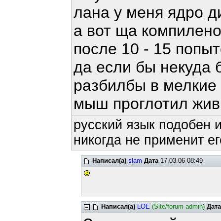
лана у меня ядро д
а вот ща компилен
после 10 - 15 попыт
да если бы некуда 
разбилбы в мелкие 
мыш проглотил жи
русский язык подобен и
никогда не применит ег
Написал(а)
slam
Дата
17.03.06 08:49
Написал(а)
LOE
(Site/forum admin)
Дата