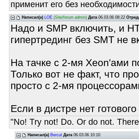
применит его без необходимости
Написал(а)
LOE
(Site/forum admin)
Дата
06.03.06 08:22
Отред
Надо и SMP включить, и H
гипертрединг без SMT не в
На тачке с 2-мя Xeon'ами 
Только вот не факт, что п
просто с 2-мя процессорам
Если в дистре нет готового
"No! Try not! Do. Or do not. There 
Написал(а)
Bercut
Дата
06.03.06 10:10