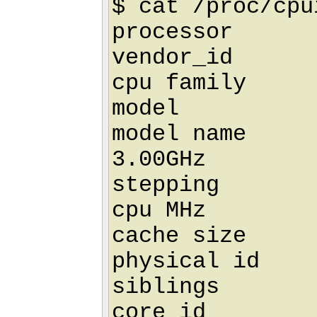
$ cat /proc/cpu
processor 
vendor_id : 
cpu family 
model :
model name : 
3.00GHz
stepping 
cpu MHz : 
cache size :
physical id 
siblings 
core id 