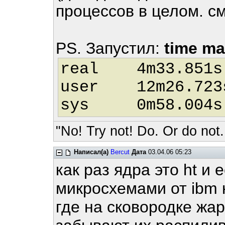
процессов в целом. см
PS. Запустил:
time ma
real 4m33.851s
user 12m26.723
sys 0m58.004s
"No! Try not! Do. Or do not.
Написал(а)
Bercut
Дата
03.04.06 05:23
как раз ядра это ht и 
микросхемами от ibm
где на сковородке жа