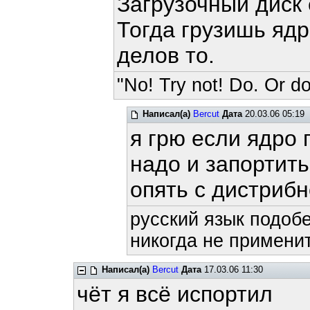
Загрузочный диск 
Тогда грузишь ядр
делов то.
"No! Try not! Do. Or do
Написал(а)
Bercut
Дата
20.03.06 05:19
я грю если ядро 
надо и запортить
опять с дистрибн
русский язык подобе
никогда не применит
Написал(а)
Bercut
Дата
17.03.06 11:30
чёт я всё испортил