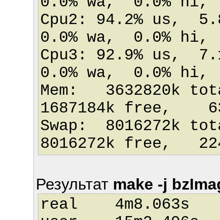
0.0% wa, 0.0% hi,
Cpu2: 94.2% us, 5
0.0% wa, 0.0% hi,
Cpu3: 92.9% us, 7
0.0% wa, 0.0% hi,
Mem: 3632820k tot
1687184k free, 63
Swap: 8016272k
8016272k free, 224
Результат
make -j bzIm
real 4m8.063s