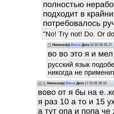
полностью нерабоч
подходит в крайни
потребовалось руч
"No! Try not! Do. Or do
Написал(а)
Bercut
Дата
20.03.06 05:17
во во это я и мел
русский язык подобе
никогда не применит
Написал(а)
Bercut
Дата
17.03.06 08:18
вово от я бы на е..
я раз 10 а то и 15 
а тут опа и попа че