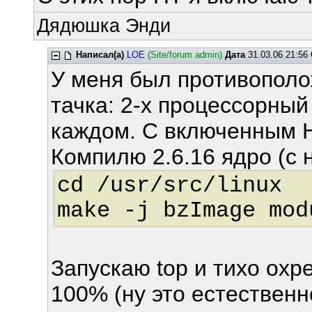
Дядюшка Энди
Написал(а)
LOE
(Site/forum admin)
Дата
31.03.06 21:56
У меня был противополо
тачка: 2-х процессорный
каждом. С включенным H
Компилю 2.6.16 ядро (с н
cd /usr/src/linux
make -j bzImage mod
Запускаю top и тихо охр
100% (ну это естественн