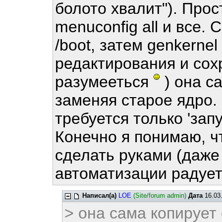
болото хвалит"). Прос
menuconfig all и все.
/boot, затем genkerne
редактирования и сох
разумееться
) она са
заменяя старое ядро. 
требуется только 'запу
Конечно я понимаю, ч
сделать руками (даже 
автоматизации радуе
Написал(а)
LOE
(Site/forum admin)
Дата
16.03.
> она сама копирует 