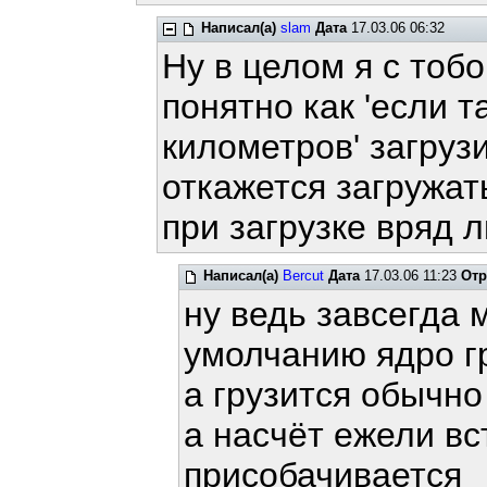
Написал(а)
slam
Дата
17.03.06 06:32
Ну в целом я с тобо
понятно как 'если т
километров' загрузи
откажется загружать
при загрузке вряд 
Написал(а)
Bercut
Дата
17.03.06 11:23
Отр
ну ведь завсегда 
умолчанию ядро г
а грузится обычно
а насчёт ежели вс
присобачивается