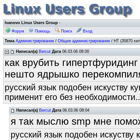
Ivanovo Linux Users Group
-
Форум
Помощь
Поиск
Вход
Тема
Администрирование
/
Общее администрирование
/ HT (35870 хит
Написал(а)
Bercut
Дата
06.03.06 08:00
как врубить гипертфуридинг
нешто ядрышко перекомпил
русский язык подобен искуству ку
применит его без необходимости..
Написал(а)
Bercut
Дата
06.03.06 08:04
я так мыслю smp мне помож
русский язык подобен искуству к