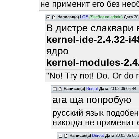
не применит его без нео
Написал(а)
LOE
(Site/forum admin)
Дата
20.
В дистре слаквари 
kernel-ide-2.4.32-i4
ядро
kernel-modules-2.4.
"No! Try not! Do. Or do n
Написал(а)
Bercut
Дата
20.03.06 05:44
ага ща попробую
русский язык подобен
никогда не применит е
Написал(а)
Bercut
Дата
20.03.06 05: