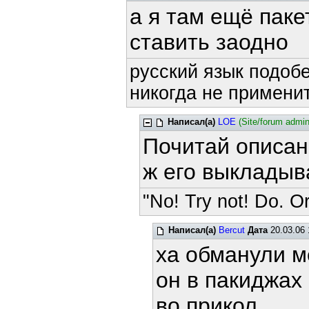
а я там ещё паке
ставить заодно
русский язык подобе
никогда не применит
Написал(а)
LOE
(Site/forum admin
Почитай описани
ж его выкладыв
"No! Try not! Do. Or
Написал(а)
Bercut
Дата
20.03.06 
ха обманули м
он в пакиджах 
во прикол