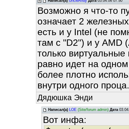
Написал(а)
UncleAndy
Дата
03.04.06 07:50
Возможно я что-то пу
означает 2 железных
есть и у Intel (не п
там с "D2") и у AMD (
только виртуальные 
равно идет на одном 
более плотно исполь
внутри одного проца
Дядюшка Энди
Написал(а)
LOE
(Site/forum admin)
Дата
03.04
Вот инфа: