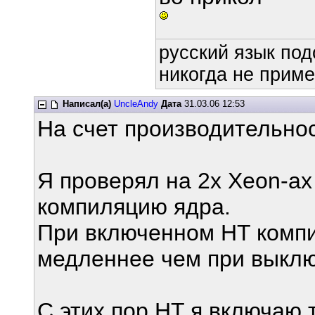
русский язык под
никогда не приме
Написал(а)
UncleAndy
Дата
31.03.06 12:53
На счет производительно
Я проверял на 2х Xeon-ах
компиляцию ядра.
При включенном HT компи
медленнее чем при выкл
С этих пор HT я включаю