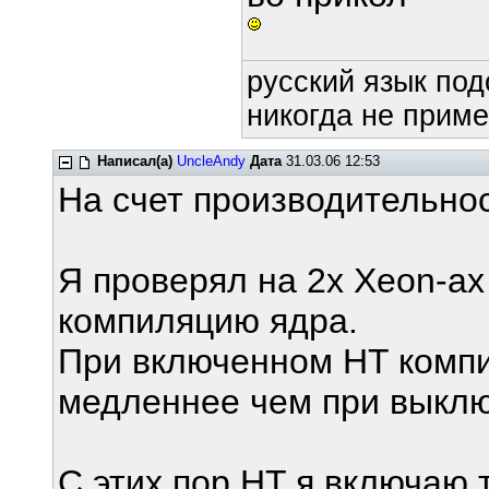
русский язык под
никогда не приме
Написал(а)
UncleAndy
Дата
31.03.06 12:53
На счет производительно
Я проверял на 2х Xeon-ах
компиляцию ядра.
При включенном HT компи
медленнее чем при выкл
С этих пор HT я включаю