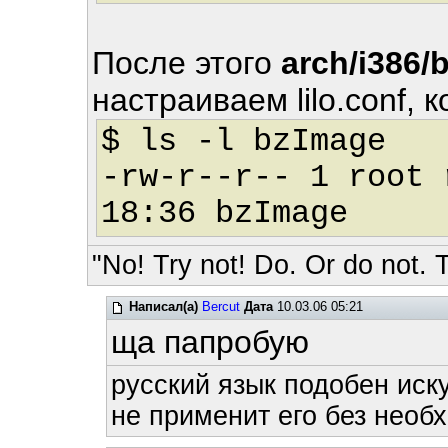
После этого
arch/i386/
настраиваем lilo.conf, 
$ ls -l bzImage
-rw-r--r-- 1 root 
18:36 bzImage
"No! Try not! Do. Or do not. T
Написал(а)
Bercut
Дата
10.03.06 05:21
ща папробую
русский язык подобен иску
не применит его без необх