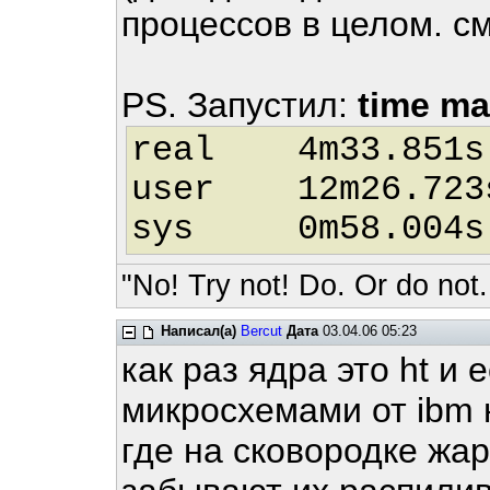
процессов в целом. см
PS. Запустил:
time ma
real 4m33.851s
user 12m26.723
sys 0m58.004s
"No! Try not! Do. Or do not.
Написал(а)
Bercut
Дата
03.04.06 05:23
как раз ядра это ht и 
микросхемами от ibm
где на сковородке жа