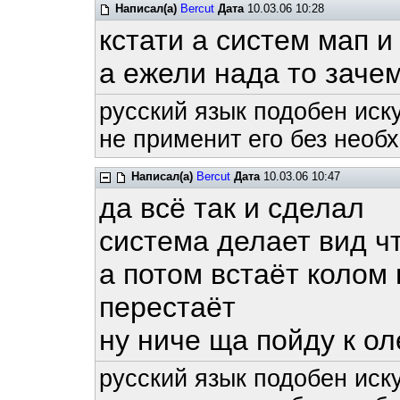
Написал(а)
Bercut
Дата
10.03.06 10:28
кстати а систем мап и
а ежели нада то заче
русский язык подобен иску
не применит его без необх
Написал(а)
Bercut
Дата
10.03.06 10:47
да всё так и сделал
система делает вид чт
а потом встаёт колом 
перестаёт
ну ниче ща пойду к о
русский язык подобен иску