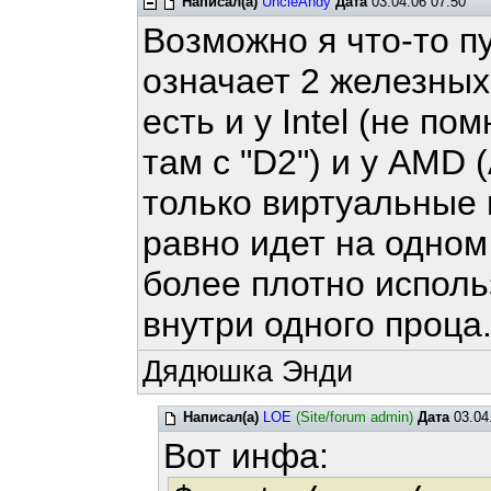
Написал(а)
UncleAndy
Дата
03.04.06 07:50
Возможно я что-то пу
означает 2 железных
есть и у Intel (не п
там с "D2") и у AMD (
только виртуальные 
равно идет на одном 
более плотно исполь
внутри одного проца
Дядюшка Энди
Написал(а)
LOE
(Site/forum admin)
Дата
03.04
Вот инфа: