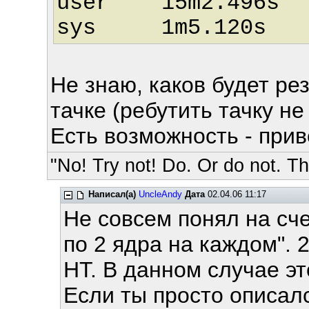
user 15m2.496s
sys 1m5.120s
Не знаю, каков будет ре
тачке (ребутить тачку не 
Есть возможность - прив
"No! Try not! Do. Or do not. The
Написал(а)
UncleAndy
Дата
02.04.06 11:17
Не совсем понял на сч
по 2 ядра на каждом". 2
HT. В данном случае эт
Если ты просто описалс