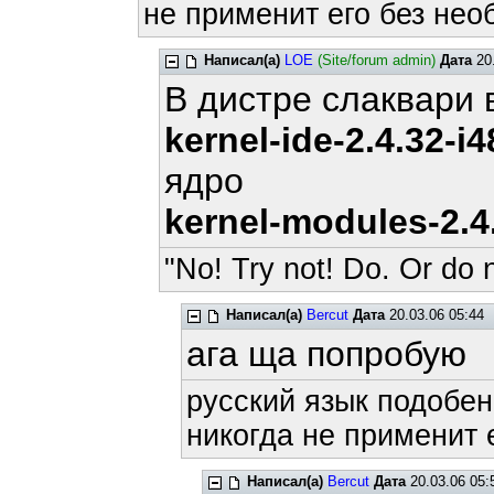
не применит его без нео
Написал(а)
LOE
(Site/forum admin)
Дата
20.
В дистре слаквари 
kernel-ide-2.4.32-i4
ядро
kernel-modules-2.4.
"No! Try not! Do. Or do n
Написал(а)
Bercut
Дата
20.03.06 05:44
ага ща попробую
русский язык подобен
никогда не применит е
Написал(а)
Bercut
Дата
20.03.06 05: