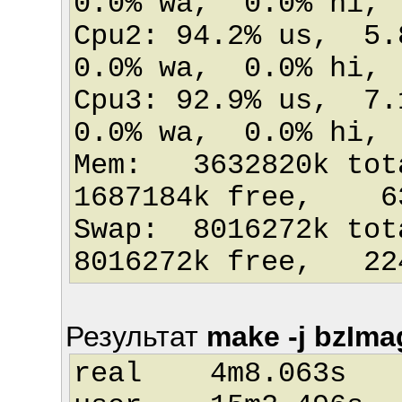
0.0% wa, 0.0% hi,
Cpu2: 94.2% us, 5
0.0% wa, 0.0% hi,
Cpu3: 92.9% us, 7
0.0% wa, 0.0% hi,
Mem: 3632820k tot
1687184k free, 63
Swap: 8016272k
8016272k free, 224
Результат
make -j bzIm
real 4m8.063s