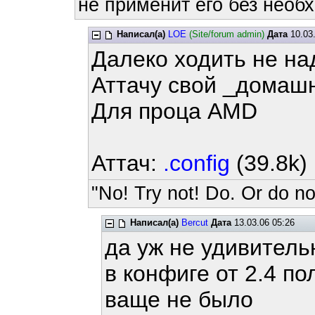
не применит его без необх
Написал(а)
LOE
(Site/forum admin)
Дата
10.03.
Далеко ходить не на
Аттачу свой _домашн
Для проца AMD
Аттач:
.config
(39.8k)
"No! Try not! Do. Or do not
Написал(а)
Bercut
Дата
13.03.06 05:26
да уж не удивитель
в конфиге от 2.4 п
ваще не было