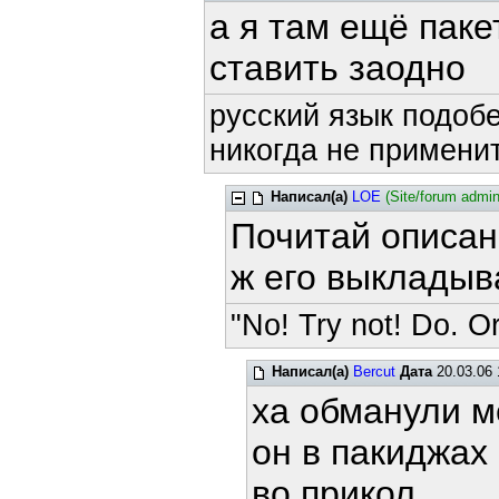
а я там ещё паке
ставить заодно
русский язык подобе
никогда не применит
Написал(а)
LOE
(Site/forum admin
Почитай описани
ж его выкладыв
"No! Try not! Do. Or
Написал(а)
Bercut
Дата
20.03.06 
ха обманули м
он в пакиджах 
во прикол