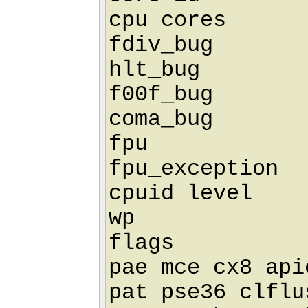
cpu cores 
fdiv_bug 
hlt_bug :
f00f_bug 
coma_bug 
fpu : 
fpu_exception
cpuid level 
wp : 
flags : fpu
pae mce cx8 api
pat pse36 clflu