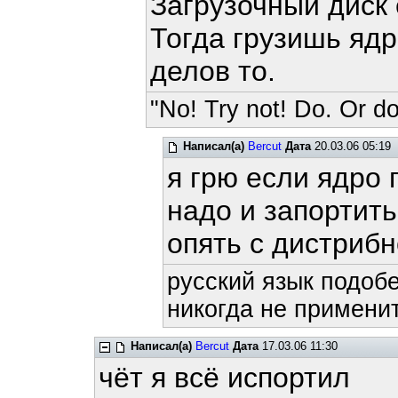
Загрузочный диск 
Тогда грузишь ядр
делов то.
"No! Try not! Do. Or do
Написал(а)
Bercut
Дата
20.03.06 05:19
я грю если ядро 
надо и запортить
опять с дистрибн
русский язык подобе
никогда не применит
Написал(а)
Bercut
Дата
17.03.06 11:30
чёт я всё испортил