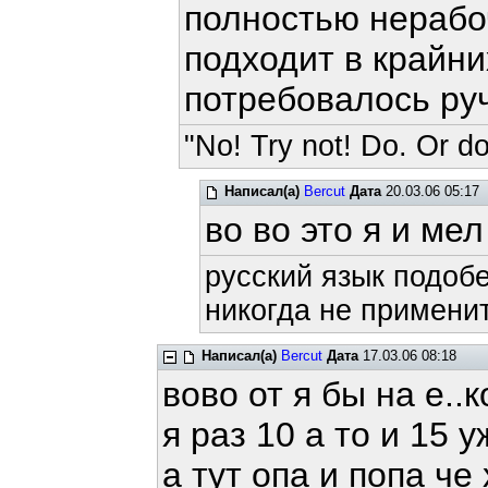
полностью нерабоч
подходит в крайни
потребовалось руч
"No! Try not! Do. Or do
Написал(а)
Bercut
Дата
20.03.06 05:17
во во это я и мел
русский язык подобе
никогда не применит
Написал(а)
Bercut
Дата
17.03.06 08:18
вово от я бы на е..
я раз 10 а то и 15 
а тут опа и попа че