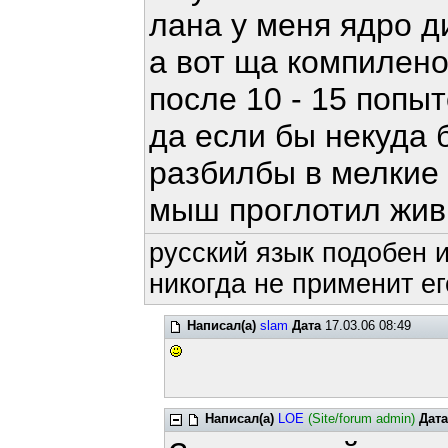
лана у меня ядро д
а вот ща компилен
после 10 - 15 попыт
да если бы некуда 
разбилбы в мелкие 
мыш проглотил жи
русский язык подобен и
никогда не применит ег
Написал(а)
slam
Дата
17.03.06 08:49
Написал(а)
LOE
(Site/forum admin)
Дата