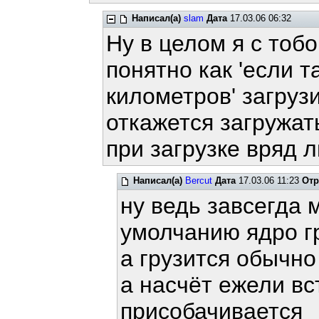
Написал(а)
slam
Дата
17.03.06 06:32
Ну в целом я с тобо
понятно как 'если т
километров' загрузи
откажется загружать
при загрузке вряд 
Написал(а)
Bercut
Дата
17.03.06 11:23
Отр
ну ведь завсегда 
умолчанию ядро г
а грузится обычно
а насчёт ежели вс
присобачивается