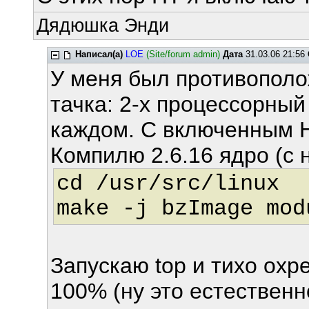
Дядюшка Энди
Написал(а)
LOE
(Site/forum admin)
Дата
31.03.06 21:56
У меня был противополо
тачка: 2-х процессорный
каждом. С включенным H
Компилю 2.6.16 ядро (с н
cd /usr/src/linux
make -j bzImage mod
Запускаю top и тихо охр
100% (ну это естественн