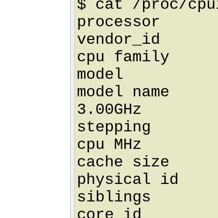
$ cat /proc/cpu
processor 
vendor_id : 
cpu family 
model :
model name : 
3.00GHz
stepping 
cpu MHz : 
cache size :
physical id 
siblings 
core id 