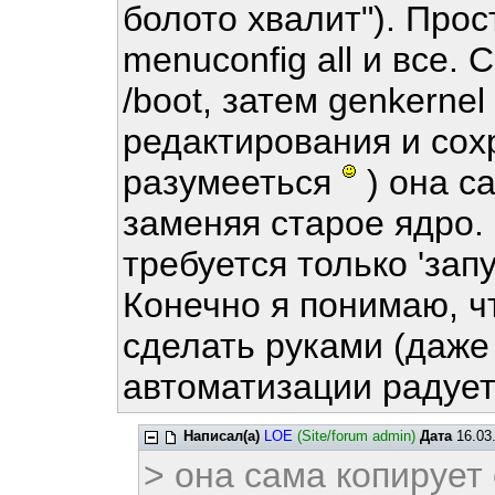
болото хвалит"). Прос
menuconfig all и все.
/boot, затем genkerne
редактирования и сох
разумееться
) она са
заменяя старое ядро. 
требуется только 'запу
Конечно я понимаю, ч
сделать руками (даже 
автоматизации радуе
Написал(а)
LOE
(Site/forum admin)
Дата
16.03.
> она сама копирует 