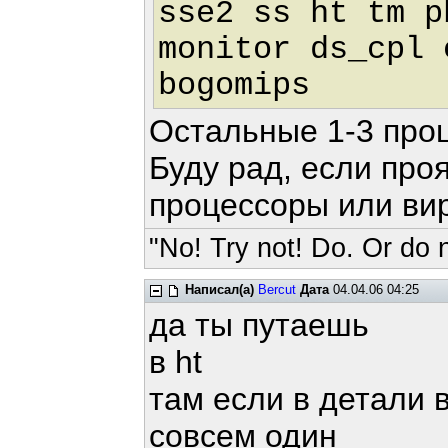
sse2 ss ht tm p
monitor ds_cpl 
bogomips :
Остальные 1-3 про
Буду рад, если про
процессоры или ви
"No! Try not! Do. Or do n
Написал(а)
Bercut
Дата
04.04.06 04:25
да ты путаешь
в ht
там если в детали 
совсем один