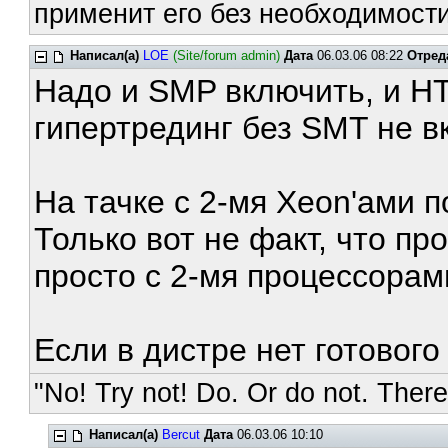
применит его без необходимости
Написал(а)
LOE
(Site/forum admin)
Дата
06.03.06 08:22
Отред
Надо и SMP включить, и H
гипертрединг без SMT не в
На тачке с 2-мя Xeon'ами 
Только вот не факт, что п
просто с 2-мя процессорам
Если в дистре нет готового
"No! Try not! Do. Or do not. There 
Написал(а)
Bercut
Дата
06.03.06 10:10