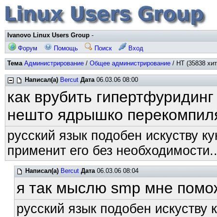
Ivanovo Linux Users Group
-
Форум
Помощь
Поиск
Вход
Тема
Администрирование
/
Общее администрирование
/ HT (35838 хит
Написал(а)
Bercut
Дата
06.03.06 08:00
как врубить гипертфуридинг
нешто ядрышко перекомпил
русский язык подобен искуству ку
применит его без необходимости..
Написал(а)
Bercut
Дата
06.03.06 08:04
я так мыслю smp мне помож
русский язык подобен искуству к