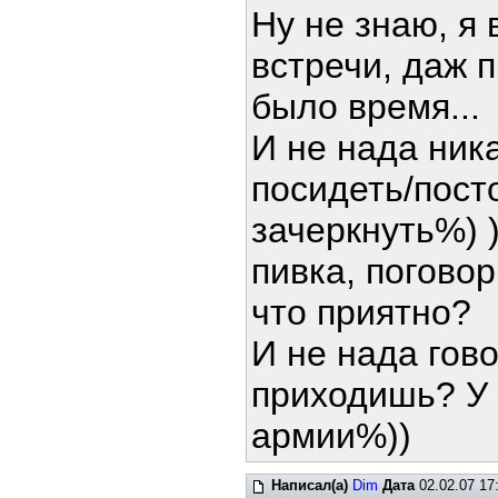
Ну не знаю, я 
встречи, даж 
было время...
И не нада ник
посидеть/пост
зачеркнуть%) 
пивка, погово
что приятно?
И не нада гово
приходишь? У 
армии%))
Написал(а)
Dim
Дата
02.02.07 17