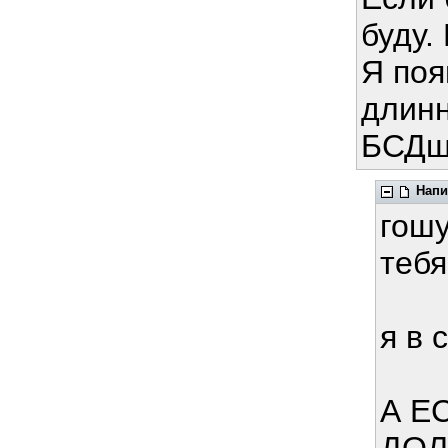
буду.
Я поя
длинн
БСДшн
Напи
гошу
тебя
я в 
А Е