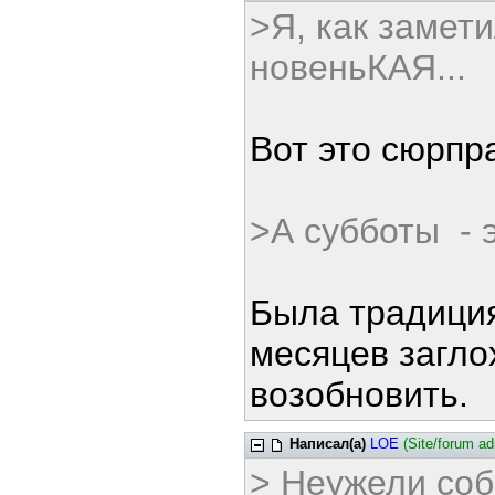
>Я, как замети
новеньКАЯ...
Вот это сюрпра
>А субботы - 
Была традиция
месяцев загло
возобновить.
Написал(а)
LOE
(Site/forum a
> Неужели соб