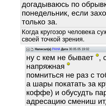
догадываюсь по обрывк
понедельник, если зах
только за.
Когда кругозор человека су
своей точкой зрения.
Написал(а)
PAHA
Дата
30.05.05 19:02
ну с кем не бывает
,
напряжная
помниться не раз с т
а шары покатать за к
коффе) и обусудть па
адресацию смениш ит