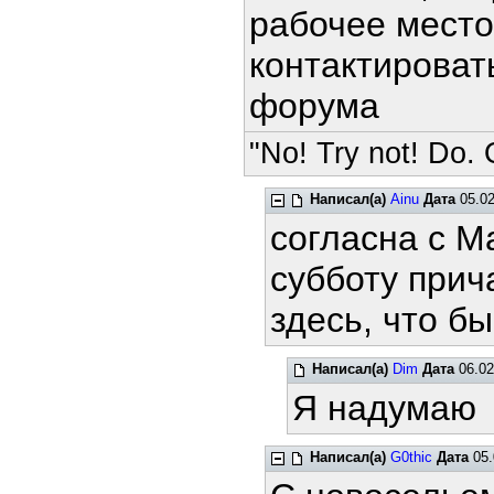
рабочее мест
контактироват
форума
"No! Try not! Do. O
Написал(а)
Ainu
Дата
05.02
согласна с M
субботу прич
здесь, что бы
Написал(а)
Dim
Дата
06.02
Я надумаю
Написал(а)
G0thic
Дата
05.