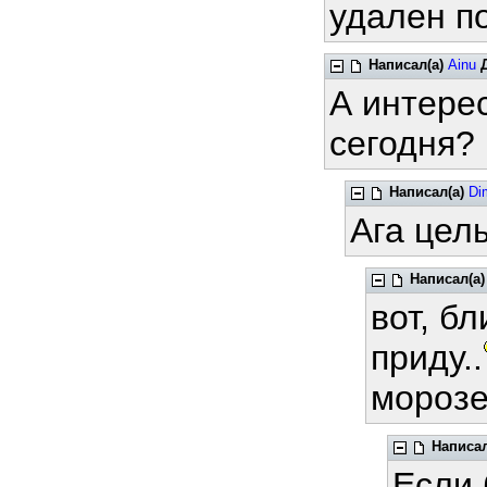
удален п
Написал(а)
Ainu
А интере
сегодня?
Написал(а)
Di
Ага цел
Написал(а)
вот, бл
приду..
морозе
Написал
Если 