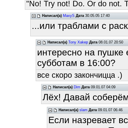
"No! Try not! Do. Or do not. T
Написал(а)
MaxyS
Дата
30.05.05 17:40
...или траблами с рас
Написал(а)
Tony Xakep
Дата
08.01.07 20:50
интересно на пушке
субботам в 16:00?
все скоро закончицца .)
Написал(а)
Dim
Дата
09.01.07 04:09
Лёх! Давай соберём
Написал(а)
slam
Дата
09.01.07 06:46
Если назревает вс