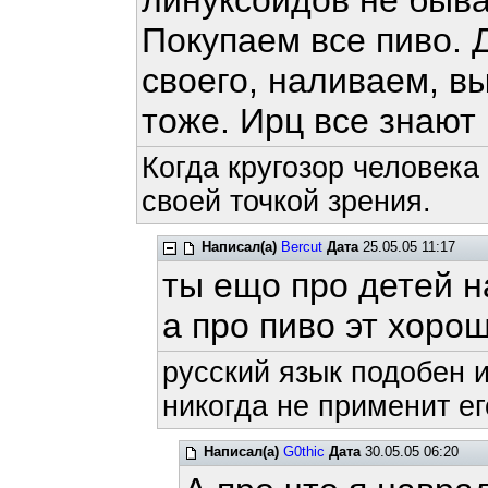
линуксоидов не быва
Покупаем все пиво. 
своего, наливаем, в
тоже. Ирц все знают 
Когда кругозор человека
своей точкой зрения.
Написал(а)
Bercut
Дата
25.05.05 11:17
ты ещо про детей 
а про пиво эт хоро
русский язык подобен и
никогда не применит ег
Написал(а)
G0thic
Дата
30.05.05 06:20