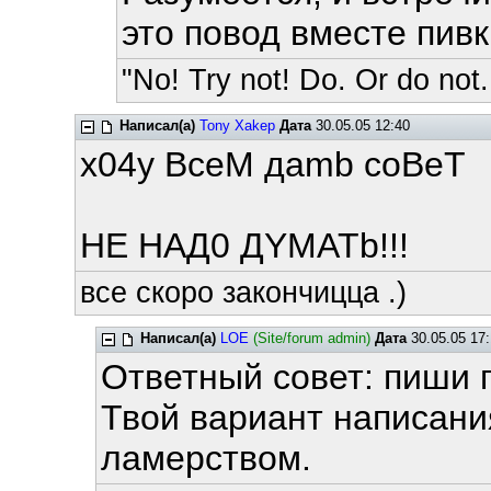
это повод вместе пивк
"No! Try not! Do. Or do not.
Написал(а)
Tony Xakep
Дата
30.05.05 12:40
x04y BceM дamb coBeT
HE HAД0 ДYMATb!!!
все скоро закончицца .)
Написал(а)
LOE
(Site/forum admin)
Дата
30.05.05 17:
Ответный совет: пиши 
Твой вариант написан
ламерством.