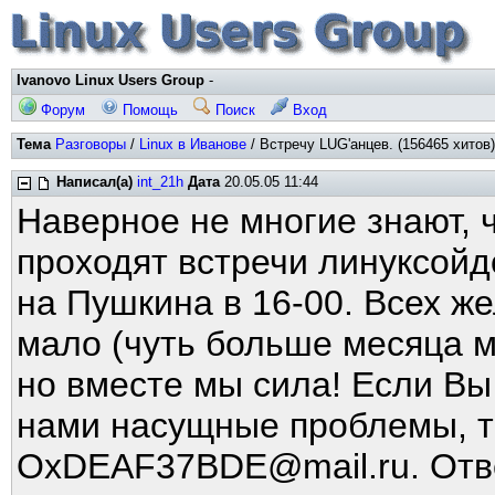
Ivanovo Linux Users Group
-
Форум
Помощь
Поиск
Вход
Тема
Разговоры
/
Linux в Иванове
/ Встречу LUG'анцев. (156465 хитов)
Написал(а)
int_21h
Дата
20.05.05 11:44
Наверное не многие знают, 
проходят встречи линуксойд
на Пушкина в 16-00. Всех ж
мало (чуть больше месяца м
но вместе мы сила! Если Вы
нами насущные проблемы, т
OxDEAF37BDE@mail.ru. Отве