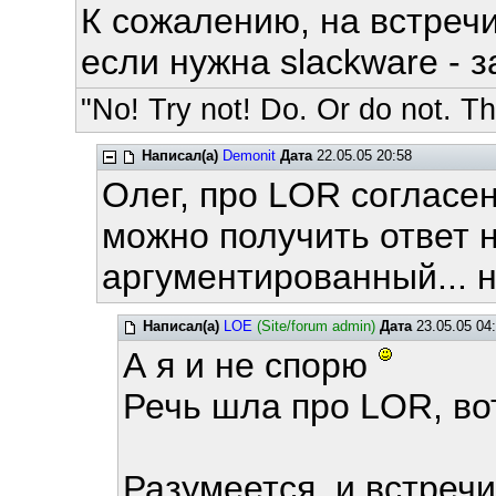
К сожалению, на встречи
если нужна slackware - з
"No! Try not! Do. Or do not. The
Написал(а)
Demonit
Дата
22.05.05 20:58
Олег, про LOR согласен
можно получить ответ 
аргументированный... н
Написал(а)
LOE
(Site/forum admin)
Дата
23.05.05 04
А я и не спорю
Речь шла про LOR, вот
Разумеется, и встречи