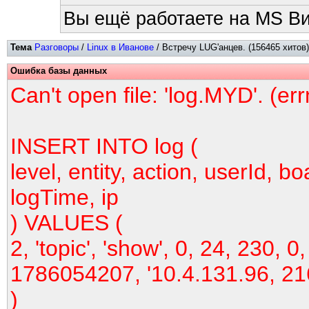
Вы ещё работаете на MS Ви
Тема
Разговоры
/
Linux в Иванове
/ Встречу LUG'анцев. (156465 хитов)
Ошибка базы данных
Can't open file: 'log.MYD'. (er
INSERT INTO log (
level, entity, action, userId, bo
logTime, ip
) VALUES (
2, 'topic', 'show', 0, 24, 230, 0,
1786054207, '10.4.131.96, 21
)