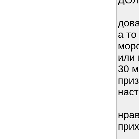
ДОЛ
дова
а то
моро
или
30 м
приз
нас
нрав
прих