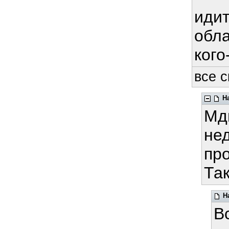
идит
обла
кого-
все с
Н
Мды
не
про
Та
Н
В