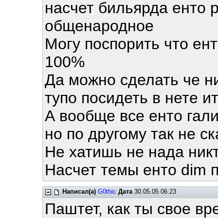
насчет бильярда енто р
общенародное
Могу поспорить что ен
100%
Да можно сделать че н
тупо посидеть в нете ит
А вообще все енто гал
но по другому так не с
Не хатишь не нада никт
Насчет темы енто dim 
Написал(а)
G0thic
Дата
30.05.05 06:23
Паштет, как ты свое вр